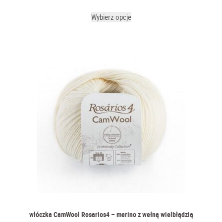
Wybierz opcje
włóczka CamWool Rosarios4 – merino z wełną wielbłądzią