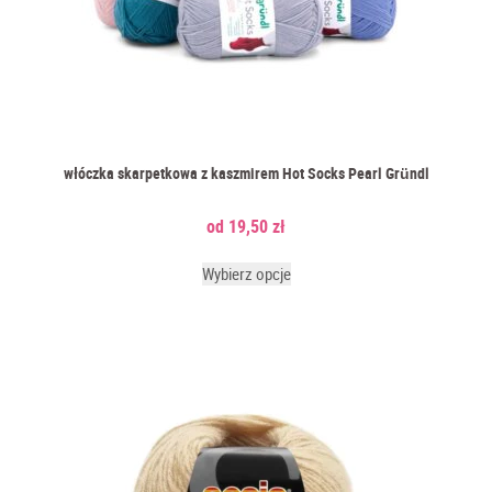
2) Termoregulacja doskonała
: Kaszmir, będący naturalnym
izolatorem termicznym, sprawia, że dziergane z włóczki z
kaszmirem elementy doskonale dostosowują się do temperatury
ciała. Włóczki kaszmirowe są bardzo dobrym wyborem dla tych,
którzy cenią sobie naturalną termoregulację w ubraniach. Dzięki
unikalnym właściwościom włókna, włóczka z kaszmirem utrzymuje
przyjemny mikroklimat podczas chłodniejszych dni i zapewnia
lekkość w cieplejsze. Takie włóczki to nie tylko luksusowy materiał,
włóczka skarpetkowa z kaszmirem Hot Socks Pearl Gründl
ale także praktyczne rozwiązanie dla osób, które chcą cieszyć się
komfortem bez względu na warunki atmosferyczne i porę roku.
19,50
zł
Twoje dzianiny z włóknem kaszmirowym zawsze będą komfortowe.
3) Trwałość i elegancja
: Włóczka kaszmirowa zachowuje swoją
Wybierz opcje
strukturę i intensywność kolorów przez długi czas. To nie tylko
kwestia estetyki, ale także inwestycja w trwałe i eleganckie dzianiny,
które zawsze prezentują się doskonale. Twoja włóczka z kaszmirem
będzie tym bardziej elegancka, im większy jest udział kaszmiru w
danej przędzy. Warto zwrócić zatem uwagę na metki gotowych ubrań
i skład na banderolach sprzedawanych w sklepach włóczek, bo nie
każdy produkt z kaszmirem w nazwie zasługuje na to miano.
4) Hipoalergiczność dla wrażliwej skóry
: Włóczki kaszmirowe są
uznawane za hypoalergiczne z uwagi na unikalną strukturę włókien