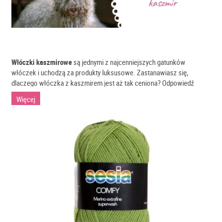
Włóczki kaszmirowe
są jednymi z najcenniejszych gatunków
włóczek i uchodzą za produkty luksusowe. Zastanawiasz się,
dlaczego włóczka z kaszmirem jest aż tak ceniona? Odpowiedź
wymaga poznania pochodzenia tych włókien.
Więcej
Wełna kaszmirska to wełna gatunku kóz zamieszkujących różne
rejony Azji, dla których charakterystyczny jest surowy klimat o
znacznych dobowych wahaniach temperatur. Najcenniejsze włókno
kaszmirowe pochodzi z Mongolii. Cechą charakterystyczną włóczek
kaszmirowych jest ich lekkość, miękkość i doskonałe cechy
termoizolacyjne - kaszmir jest kilkakrotnie cieplejszy od wełny
owczej. Wełna kaszmirska nie posiada lanoliny, co czyni ją
znakomitym produktem
dla alergików i małych dzieci
.
Pozyskiwanie kaszmiru jest bardzo kosztowne. Hodowane w
naturalnych warunkach kozy kaszmirskie wyczesuje się tylko raz do