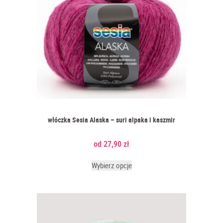
Jeśli myślisz o skarpetkach, pomyśl też o luksusie! Włóczki
skarpetkowe
Hot Socks Pearl
wzbogacone o kaszmir to wyjątkowa
propozycja na rynku włóczek w Polsce - harmonia wyjątkowej
miękkości i funkcjonalności. Delikatność kaszmirowych włókien
sprawia, że skarpety stają się nie tylko codziennym elementem
garderoby, ale także wyjątkowym doświadczeniem dla Twoich stóp.
Dzięki termoregulacyjnym właściwościom kaszmiru, skarpety
utrzymują odpowiednią temperaturę, zapewniając komfort przez cały
dzień. To idealny wybór zarówno na chłodniejsze, jak i cieplejsze dni.
włóczka Sesia Alaska – suri alpaka i kaszmir
Trwałość i elegancja włóczki skarpetkowej z kaszmirem sprawiają,
że dziewiarki chętnie używają jej do innych niż skarpety projektów.
27,90
zł
Dzianiny zachowują swój elegancki wygląd nawet po wielu praniach.
Dodatkowo, bogactwo dostępnych kolorów pozwala dopasować je
Wybierz opcje
do każdej stylizacji, podkreślając indywidualny gust noszącego.
Dziergając z włóczką z kaszmirem
Hot Socks Pearl
, nie tylko
inwestujesz w komfort, ale również w elegancję na każdym kroku. To
niezwykłe połączenie luksusu i praktyczności, które zdobywa
uznanie zarówno entuzjastów rękodzieła, jak i poszukujących