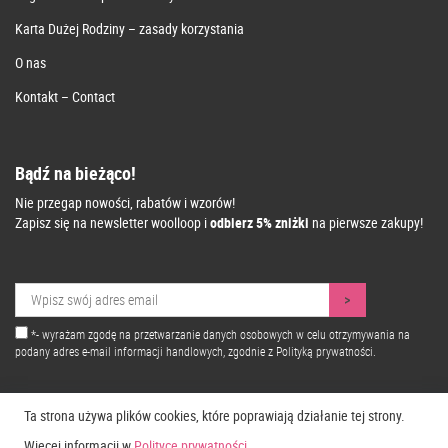
Karta Dużej Rodziny – zasady korzystania
O nas
Kontakt – Contact
Bądź na bieżąco!
Nie przegap nowości, rabatów i wzorów!
Zapisz się na newsletter woolloop i
odbierz 5% zniżki
na pierwsze zakupy!
*- wyrażam zgodę na przetwarzanie danych osobowych w celu otrzymywania na
podany adres e-mail informacji handlowych, zgodnie z
Polityką prywatności.
Ta strona używa plików cookies, które poprawiają działanie tej strony.
Więcej informacji w
Polityce prywatności