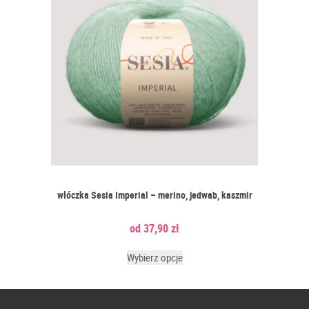
wyjątkowych dodatków do swojej garderoby.
Jak prać dzianiny z kaszmiru?
To pytanie zadaje sobie każda dziewiarka. Włóczka z kaszmirem
wydaje się być tu szczególnym wyzwaniem. Dzianiny kaszmirowe są
tak komfortowe i cenne zarazem, że chciałoby się cieszyć nim, jak
najdłużej. Aby utrzymać ich trwałość i miękkość, zaleca się delikatne
pranie ręczne
w letniej wodzie z łagodnym detergentem, najlepiej
dedykowanym do pielęgnacji wełny. Unikaj moczenia przez dłuższy
włóczka Sesia Imperial – merino, jedwab, kaszmir
czas i nie używaj środków zawierających wybielacze. Delikatnie
wyciskaj wodę, unikając zbyt silnego ściskania. Po praniu, rozwijaj
dzianiny na ręczniku i formuj je do pierwotnego kształtu, unikając
37,90
zł
rozciągania. Włóczki kaszmirowe najlepiej schną na płasko, z dala
od bezpośredniego działania słońca. Przestrzeganie tych prostych
Wybierz opcje
zasad pozwoli zachować piękno i jakość kaszmirowego dzianego
ubrania przez wiele lat.