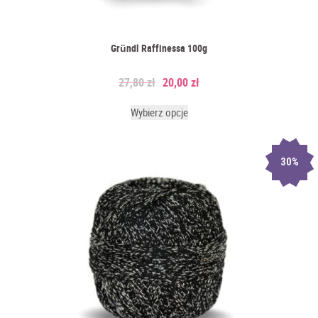
pozyskiwane z roślin, głównie drzew, co czyni je przyjaznym
zarówno dla człowieka, jak i dla środowiska. Proces produkcji
wiskozy, znany jako mokra metoda, polega na rozpuszczeniu
celulozy w roztworze chemicznym, a następnie przetworzeniu go w
Gründl Raffinessa 100g
cienkie włókna poprzez wyciskanie przez sita. Należy pamiętać, że
proces ten może być inwazyjny dla środowiska, dlatego należy
27,80
zł
20,00
zł
zwracać uwagę na to, od jakiego producenta pochodzą i kupować
tylko te od renomowanych firm, by mieć pewność, że używają one
Wybierz opcje
nowocześniejszych technologii obróbki wiskozy. Tylko nowoczesne
technologie coraz bardziej zwracają uwagę na zrównoważony
rozwój i minimalizację negatywnego wpływu na ekosystemy.
30%
Włóczki wiskozowe: Idealne na
letnie dzianiny
Letnie dni wymagają lekkich i przewiewnych materiałów, dlatego
włóczki wiskozowe są doskonałym wyborem na tworzenie letnich
projektów. Ich przewiewna struktura sprawia, że dzianiny są bardzo
przyjemne w noszeniu nawet podczas największych upałów.
Ponadto, wiskoza doskonale absorbuje wilgoć, co przyczynia się do
uczucia chłodu i świeżości nawet w gorące dni. W bluzce z włóknem