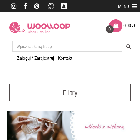
MENU
0,00
zł
0
Zaloguj / Zarejestruj
Kontakt
Filtry