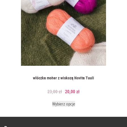
włóczka moher z wiskozą Novita Tuuli
23,00
zł
20,00
zł
Wybierz opcje