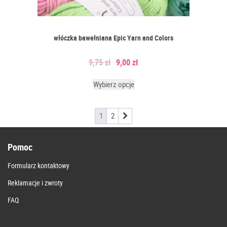
włóczka bawełniana Epic Yarn and Colors
9,75
zł
9,00
zł
Wybierz opcje
1
2
Pomoc
Formularz kontaktowy
Reklamacje i zwroty
FAQ