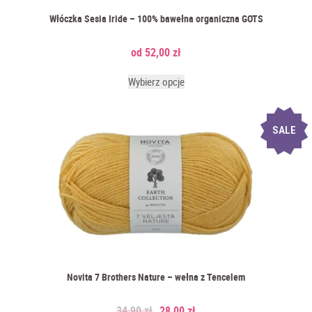
Włóczka Sesia Iride – 100% bawełna organiczna GOTS
52,00
zł
Wybierz opcje
SALE
Novita 7 Brothers Nature – wełna z Tencelem
34,90
zł
28,00
zł