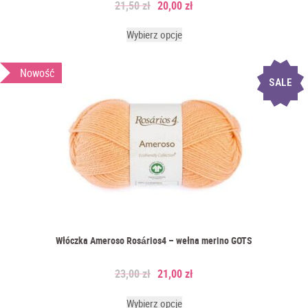
21,50
zł
20,00
zł
Wybierz opcje
Nowość
SALE
Włóczka Ameroso Rosários4 – wełna merino GOTS
23,00
zł
21,00
zł
Wybierz opcje