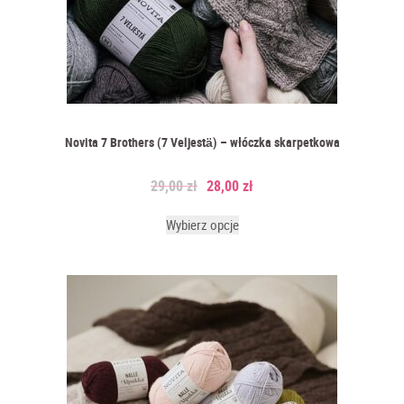
Trwałe i łatwe w praniu – większość 30–40°C, nie mechacą się
Ekologiczne opcje – przędze z recyklingu, organiczna bawełna,
naturalne włókna
Kolory i tekstury dopasowane do trendów: ziemiste brązy,
beże, zielenie, szarości + akcenty boucle
Planujesz wielki koc na kanapę? Poduszkę statement? Dziergany
dywanik lub makramę na ścianę? Przeglądaj naszą ofertę – mamy
Novita 7 Brothers (7 Veljestä) – włóczka skarpetkowa
wszystko, co potrzebne do stworzenia przytulnego, autorskiego
wnętrza.
29,00
zł
28,00
zł
Szybka wysyłka
Wybierz opcje
Na całą Polskę i Europę.
W Polsce: InPost, DPD, paczkomaty. Darmowa wysyłka od 299 zł.
Do Europy: wyłącznie jako listy polecone.
Nie wiesz, jaka włóczka będzie najlepsza na duży pled czy makramę?
Pisz śmiało – pomożemy dobrać grubość, kolor i ilość! Twórzmy
razem ciepłe domy