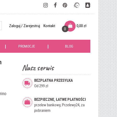
Zaloguj / Zarejestruj
Kontakt
0,00
zł
0
PROMOCJE
BLOG
n
Nasz serwis
BEZPŁATNA PRZESYŁKA
Od 299 zł
rino
BEZPIECZNE, ŁATWE PŁATNOŚCI
przelew bankowy, Przelewy24, za
pobraniem