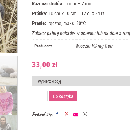
Rozmiar drutów:
5
mm – 7 mm
Próbka:
10 cm x 10 cm = 12 o. x 24 rz.
Pranie:
ręczne
, maks. 30°C
Zobacz paletę kolorów w okienku lub na dole strony
Włóczki Viking Garn
Producent
33,00
zł
ilość
Do koszyka
włóczka
Alpaca
Bris
Podziel się:
-
Viking