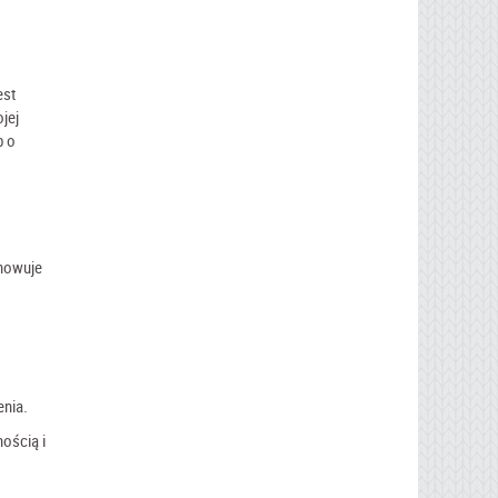
est
ojej
b o
chowuje
enia.
ością i