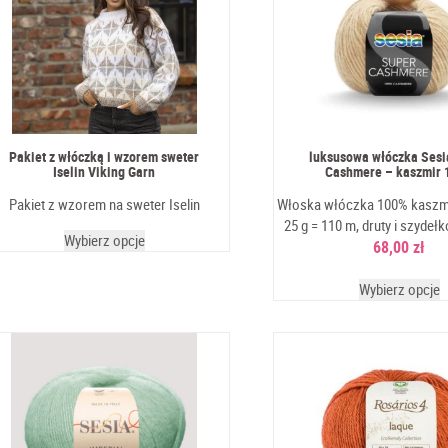
Pakiet z włóczką i wzorem sweter
luksusowa włóczka Sesi
Iselin Viking Garn
Cashmere – kaszmir 
Pakiet z wzorem na sweter Iselin
Włoska włóczka 100% kaszmi
25 g = 110 m, druty i szydełk
Wybierz opcje
68,00
zł
Wybierz opcje