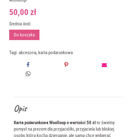
50,00
zł
Średnia ilość
ilość
Do koszyka
Karta
podarunkowa
Woolloop
Tagi:
akcesoria
,
karta podarunkowa
50
zł
-
włóczki
i
akcesoria
dla
miłośników
Opis
dziergania
Karta podarunkowa Woolloop o wartości 50 zł
to świetny
pomysł na prezent dla przyjaciółki, przyjaciela lub bliskiej
osoby, która kocha dzierganie, ale sama chce wybierać