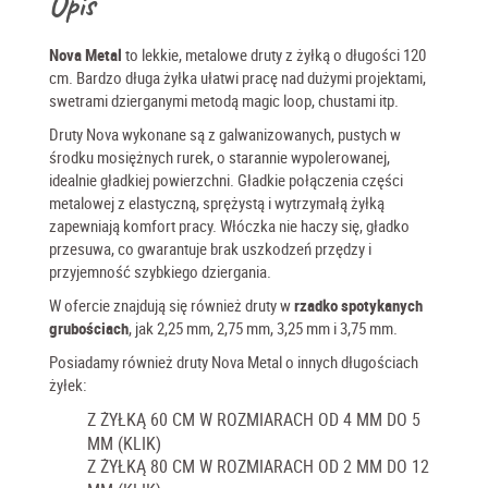
Opis
Nova Metal
to lekkie, metalowe druty z żyłką o długości 120
cm. Bardzo długa żyłka ułatwi pracę nad dużymi projektami,
swetrami dzierganymi metodą magic loop, chustami itp.
Druty Nova wykonane są z galwanizowanych, pustych w
środku mosiężnych rurek, o starannie wypolerowanej,
idealnie gładkiej powierzchni. Gładkie połączenia części
metalowej z elastyczną, sprężystą i wytrzymałą żyłką
zapewniają komfort pracy. Włóczka nie haczy się, gładko
przesuwa, co gwarantuje brak uszkodzeń przędzy i
przyjemność szybkiego dziergania.
W ofercie znajdują się również druty w
rzadko spotykanych
grubościach
, jak 2,25 mm, 2,75 mm, 3,25 mm i 3,75 mm.
Posiadamy również druty Nova Metal o innych długościach
żyłek:
Z ŻYŁKĄ 60 CM W ROZMIARACH OD 4 MM DO 5
MM (KLIK)
Z ŻYŁKĄ 80 CM W ROZMIARACH OD 2 MM DO 12