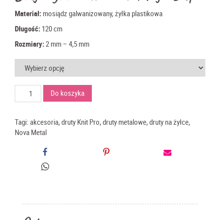
Materiał:
mosiądz galwanizowany, żyłka plastikowa
Długość:
120 cm
Rozmiary:
2 mm – 4,5 mm
ilość
Do koszyka
KnitPro
Nova
Metall
Tagi:
akcesoria
,
druty Knit Pro
,
druty metalowe
,
druty na żyłce
,
druty
Nova Metal
na
żyłce
120
cm