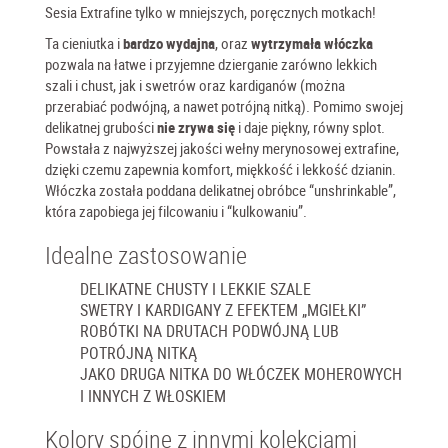
Sesia Extrafine tylko w mniejszych, poręcznych motkach!
Ta cieniutka i
bardzo wydajna
, oraz
wytrzymała
włóczka
pozwala na łatwe i przyjemne dzierganie zarówno lekkich
szali i chust, jak i swetrów oraz kardiganów (można
przerabiać podwójną, a nawet potrójną nitką). Pomimo swojej
delikatnej grubości
nie zrywa się
i daje piękny, równy splot.
Powstała z najwyższej jakości wełny merynosowej extrafine,
dzięki czemu zapewnia komfort, miękkość i lekkość dzianin.
Włóczka została poddana delikatnej obróbce “unshrinkable”,
która zapobiega jej filcowaniu i “kulkowaniu”.
Idealne zastosowanie
DELIKATNE CHUSTY I LEKKIE SZALE
SWETRY I KARDIGANY Z EFEKTEM „MGIEŁKI”
ROBÓTKI NA DRUTACH PODWÓJNĄ LUB
POTRÓJNĄ NITKĄ
JAKO DRUGA NITKA DO WŁÓCZEK MOHEROWYCH
I INNYCH Z WŁOSKIEM
Kolory spójne z innymi kolekcjami