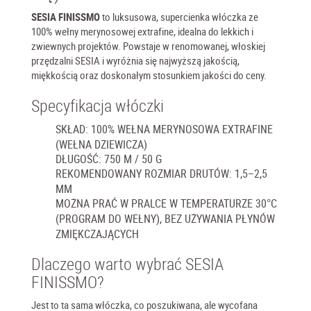
SESIA FINISSMO
to luksusowa, supercienka włóczka ze
100% wełny merynosowej extrafine, idealna do lekkich i
zwiewnych projektów. Powstaje w renomowanej, włoskiej
przędzalni SESIA i wyróżnia się najwyższą jakością,
miękkością oraz doskonałym stosunkiem jakości do ceny.
Specyfikacja włóczki
SKŁAD: 100% WEŁNA MERYNOSOWA EXTRAFINE
(WEŁNA DZIEWICZA)
DŁUGOŚĆ: 750 M / 50 G
REKOMENDOWANY ROZMIAR DRUTÓW: 1,5–2,5
MM
MOŻNA PRAĆ W PRALCE W TEMPERATURZE 30°C
(PROGRAM DO WEŁNY), BEZ UŻYWANIA PŁYNÓW
ZMIĘKCZAJĄCYCH
Dlaczego warto wybrać SESIA
FINISSMO?
Jest to ta sama włóczka, co poszukiwana, ale wycofana