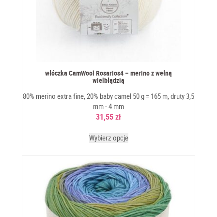
włóczka CamWool Rosarios4 – merino z wełną
wielbłądzią
80% merino extra fine, 20% baby camel 50 g = 165 m, druty 3,5
mm - 4 mm
31,55
zł
Wybierz opcje