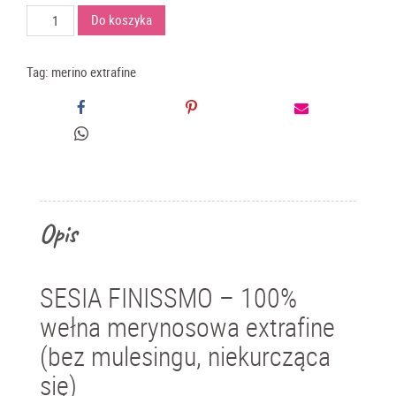
ilość
Do koszyka
Sesia
Finissimo
-
Tag:
merino extrafine
100%
merino
extrafine
(750
m)
Opis
SESIA FINISSMO – 100%
wełna merynosowa extrafine
(bez mulesingu, niekurcząca
się)