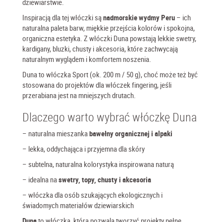
dziewiarstwie.
Inspiracją dla tej włóczki są
nadmorskie wydmy Peru
– ich
naturalna paleta barw, miękkie przejścia kolorów i spokojna,
organiczna estetyka. Z włóczki Duna powstają lekkie swetry,
kardigany, bluzki, chusty i akcesoria, które zachwycają
naturalnym wyglądem i komfortem noszenia.
Duna to włóczka Sport (ok. 200 m / 50 g), choć może też być
stosowana do projektów dla włóczek fingering, jeśli
przerabiana jest na mniejszych drutach.
Dlaczego warto wybrać włóczkę Duna
– naturalna mieszanka
bawełny organicznej i alpaki
– lekka, oddychająca i przyjemna dla skóry
– subtelna, naturalna kolorystyka inspirowana naturą
– idealna na
swetry, topy, chusty i akcesoria
– włóczka dla osób szukających ekologicznych i
świadomych materiałów dziewiarskich
Duna
to włóczka, która pozwala tworzyć projekty pełne