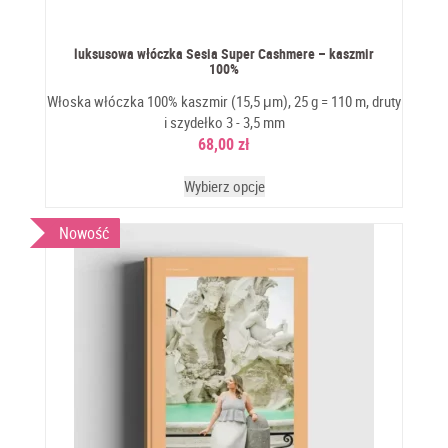
luksusowa włóczka Sesia Super Cashmere – kaszmir
100%
Włoska włóczka 100% kaszmir (15,5 μm), 25 g = 110 m, druty
i szydełko 3 - 3,5 mm
68,00
zł
Wybierz opcje
Nowość