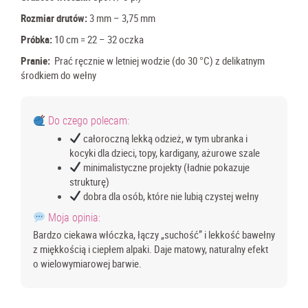
Rozmiar drutów:
3 mm – 3,75
mm
Próbka:
10 cm = 22 – 32 oczka
Pranie:
Prać ręcznie w letniej wodzie (do 30 °C) z delikatnym
środkiem do wełny
Do czego polecam:
całoroczną lekką odzież, w tym ubranka i
kocyki dla dzieci, topy, kardigany, ażurowe szale
minimalistyczne projekty (ładnie pokazuje
strukturę)
dobra dla osób, które nie lubią czystej wełny
Moja opinia:
Bardzo ciekawa włóczka, łączy „suchość” i lekkość bawełny
z miękkością i ciepłem alpaki. Daje matowy, naturalny efekt
o wielowymiarowej barwie.