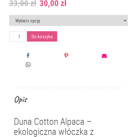
33,00
zł
30,00
zł
ilość
Do koszyka
Duna
(Amano
Yarns)
-
włóczka
z
bawełny
organicznej
i
Opis
alpaki
Duna Cotton Alpaca –
ekologiczna włóczka z