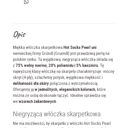
Gründl
Opis
Miękka włóczka skarpetkowa
Hot Socks Pearl uni
niemieckiej firmy Gründl (Gruendl) jest prawdziwą perłą na
polskim rynku. Ta wyjątkowa, niegryząca włóczka składa się
z
75% wełny merino, 20% poliamidu i 5% kaszmiru
.
Tę
najwyższej klasy włóczkę na skarpety charakteryzuje:
mocny
skręt (4-ply), szlachetny połysk, wyjątkowa miękkość i
delikatność dla skóry
połączona z wytrzymałością.
Oferujemy ją
w jednolitych, eleganckich kolorach
, które
można ze sobą doskonale łączyć. Idealnie sprawdza się
we
wzorach żakardowych
.
Niegryząca włóczka skarpetkowa
Nie ma możliwości, by skarpetki z włóczki Hot Socks Pearl