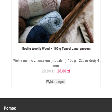
Novita Woolly Wood – 100 g Tencel z merynosem
Wełna merino z tencelem (modalem), 100 g = 225 m, druty 4
mm
29,90
zł
26,00
zł
Wybierz opcje
Pomoc