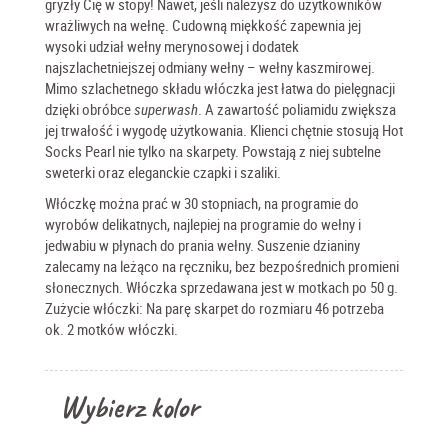
gryzły Cię w stopy! Nawet, jeśli należysz do użytkowników
wrażliwych na wełnę.
Cudowną miękkość zapewnia jej
wysoki udział wełny merynosowej i dodatek
najszlachetniejszej odmiany wełny – wełny kaszmirowej.
Mimo szlachetnego składu włóczka jest łatwa do pielęgnacji
dzięki obróbce
superwash
. A zawartość poliamidu zwiększa
jej trwałość i wygodę użytkowania.
Klienci chętnie stosują Hot
Socks Pearl nie tylko na skarpety. Powstają z niej subtelne
sweterki oraz eleganckie czapki i szaliki.
Włóczkę można prać w 30 stopniach, na programie do
wyrobów delikatnych, najlepiej na programie do wełny i
jedwabiu w płynach do prania wełny. Suszenie dzianiny
zalecamy na leżąco na ręczniku, bez bezpośrednich promieni
słonecznych.
Włóczka sprzedawana jest w motkach po 50 g.
Zużycie włóczki: Na parę skarpet do rozmiaru 46 potrzeba
ok. 2 motków włóczki.
Wybierz kolor