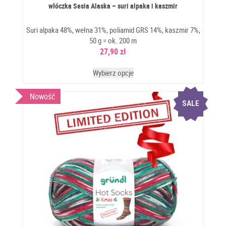
włóczka Sesia Alaska – suri alpaka i kaszmir
Suri alpaka 48%, wełna 31%, poliamid GRS 14%, kaszmir 7%,
50 g = ok. 200 m
27,90
zł
Wybierz opcje
Nowość
SALE