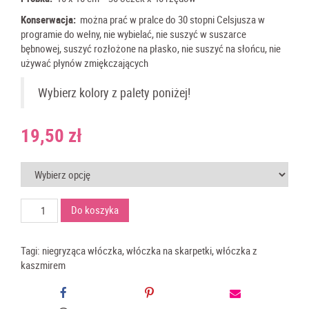
Konserwacja:
można prać w pralce do 30 stopni Celsjusza w
programie do wełny,
nie wybielać, nie suszyć w suszarce
bębnowej, suszyć rozłożone na płasko, nie suszyć na słońcu, nie
używać płynów zmiękczających
Wybierz kolory z palety poniżej!
19,50
zł
ilość
Do koszyka
włóczka
skarpetkowa
z
Tagi:
niegryząca włóczka
,
włóczka na skarpetki
,
włóczka z
kaszmirem
kaszmirem
Hot
Socks
Pearl