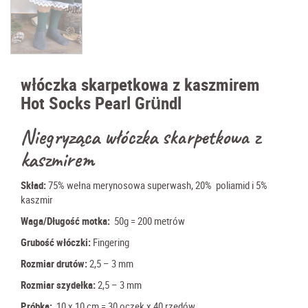
włóczka skarpetkowa z kaszmirem
Hot Socks Pearl Gründl
Niegryząca włóczka skarpetkowa z
kaszmirem
Skład:
75
% wełna merynosowa superwash, 20% poliamid i 5%
kaszmir
Waga/Długość motka:
5
0g = 200 metrów
Grubość włóczki:
Fingering
Rozmiar drutów:
2,5
– 3 mm
Rozmiar szydełka:
2,5 – 3 mm
Próbka:
10 x 10 cm = 30 oczek x 40 rzędów