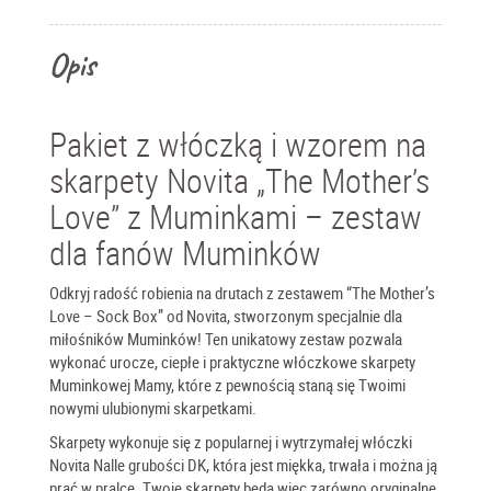
Opis
Pakiet z włóczką i wzorem na
skarpety Novita „The Mother’s
Love” z Muminkami – zestaw
dla fanów Muminków
Odkryj radość robienia na drutach z zestawem “The Mother’s
Love – Sock Box” od Novita, stworzonym specjalnie dla
miłośników Muminków! Ten unikatowy zestaw pozwala
wykonać urocze, ciepłe i praktyczne włóczkowe skarpety
Muminkowej Mamy, które z pewnością staną się Twoimi
nowymi ulubionymi skarpetkami.
Skarpety wykonuje się z popularnej i wytrzymałej włóczki
Novita Nalle
grubości DK, która jest miękka, trwała i można ją
prać w pralce. Twoje skarpety będą więc zarówno oryginalne,