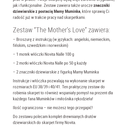
jak i funkcjonalne. Zestaw zawiera także urocze
znaczniki
dziewiarskie z postacią Mamy Muminka
, które sprawią Ci
radość już w trakcie pracy nad skarpetkami.
Zestaw “The Mother’s Love” zawiera:
– Broszurę z instrukcją (w językach: angielski, niemieckim,
fińskim, szwedzkim i norweskim)
– 1 motek włóczki Novita Nalle 100 g
– 2 motki włóczki Novita Nalle po 50 g każdy
– 2 znaczniki dziewiarskie z figurką Mamy Muminka
Instrukcje i włóczka pozwalają na wykonanie skarpet w
rozmiarach EU 38/39 i 40/41. Ten praktyczny zestaw do
robienia skarpet to również wspaniały pomysł na prezent dla
każdego fana Muminków i miłośnika rękodzieła!
Ilość ograniczona – nie możesz tego przegapić!
Do zestawu polecam
komplet drewnianych drutów
dziewiarskich do skarpet
firmy Novita.