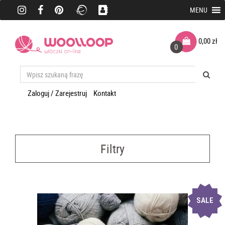
MENU
0,00
zł
0
Zaloguj / Zarejestruj
Kontakt
Filtry
SALE