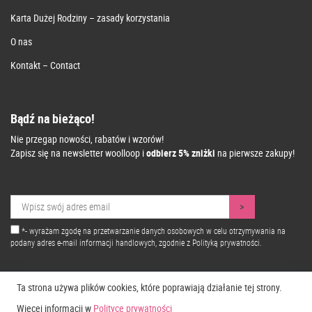
Karta Dużej Rodziny – zasady korzystania
O nas
Kontakt – Contact
Bądź na bieżąco!
Nie przegap nowości, rabatów i wzorów!
Zapisz się na newsletter woolloop i
odbierz 5% zniżki
na pierwsze zakupy!
*- wyrażam zgodę na przetwarzanie danych osobowych w celu otrzymywania na
podany adres e-mail informacji handlowych, zgodnie z
Polityką prywatności.
Ta strona używa plików cookies, które poprawiają działanie tej strony.
Więcej informacji w
Polityce prywatności