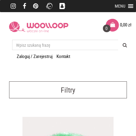
MENU
0,00
zł
0
Zaloguj / Zarejestruj
Kontakt
Filtry