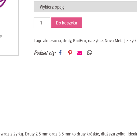
ilość
Do koszyka
KnitPro
Nova
Metall
Tagi:
akcesoria
,
druty
,
KnitPro
,
na żyłce
,
Nova Metal
,
z żyłk
druty
Podziel się:
na
żyłce
50
cm
az z żyłką. Druty 2,5 mm oraz 3,5 mm to druty krótkie, dłuższa żyłka. Ideal