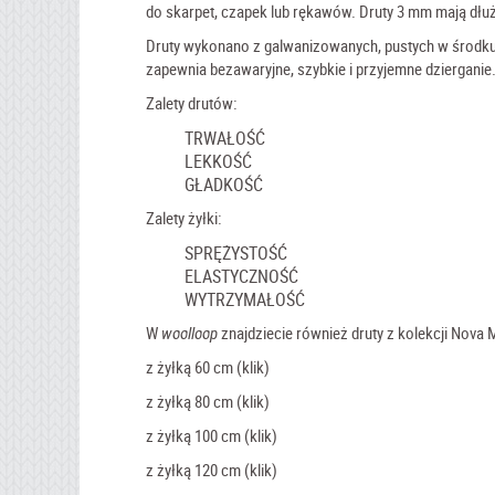
do skarpet, czapek lub rękawów. Druty 3 mm mają dłu
Druty wykonano z galwanizowanych, pustych w środku 
zapewnia bezawaryjne, szybkie i przyjemne dzierganie
Zalety drutów:
TRWAŁOŚĆ
LEKKOŚĆ
GŁADKOŚĆ
Zalety żyłki:
SPRĘŻYSTOŚĆ
ELASTYCZNOŚĆ
WYTRZYMAŁOŚĆ
W
woolloop
znajdziecie również druty z kolekcji Nova M
z żyłką 60 cm (klik)
z żyłką 80 cm (klik)
z żyłką 100 cm (klik)
z żyłką 120 cm (klik)