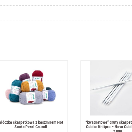
włóczka skarpetkowa z kaszmirem Hot
“kwadratowe” druty skarpe
Socks Pearl Gründl
Cubics Knitpro – Nova Cubi
2 mm