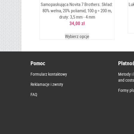
Samopaskująca Novita 7 Brothers. Skład:
Lu
80% wełna, 20% poliamid; 100 g = 200 m,
druty: 3,5 mm - 4 mm
34,00
zł
Wybierz opcje
Pomoc
Płatnoś
Formularz kontaktowy
Metody i 
and costs
Reklamacje i zwroty
Formy pła
FAQ