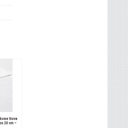
tkowe Nova
cs 20 cm –