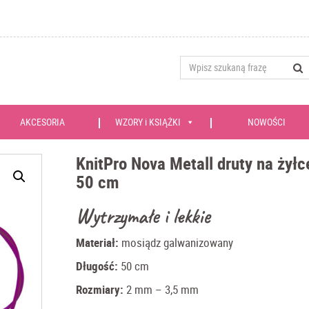
AKCESORIA
WZORY i KSIĄŻKI
NOWOŚCI
KnitPro Nova Metall druty na żyłc
50 cm
Wytrzymałe i lekkie
Materiał:
mosiądz galwanizowany
Długość:
50 cm
Rozmiary:
2 mm – 3,5 mm