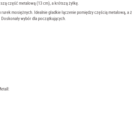
ższą część metalową (13 cm), a krótszą żyłkę.
rurek mosiężnych. Idealnie gładkie łączenie pomiędzy częścią metalową, a ż
. Doskonały wybór dla początkujących.
etall: