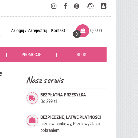
Zaloguj / Zarejestruj
Kontakt
0,00
zł
0
PROMOCJE
BLOG
e
Nasz serwis
BEZPŁATNA PRZESYŁKA
Od 299 zł
BEZPIECZNE, ŁATWE PŁATNOŚCI
przelew bankowy, Przelewy24, za
pobraniem