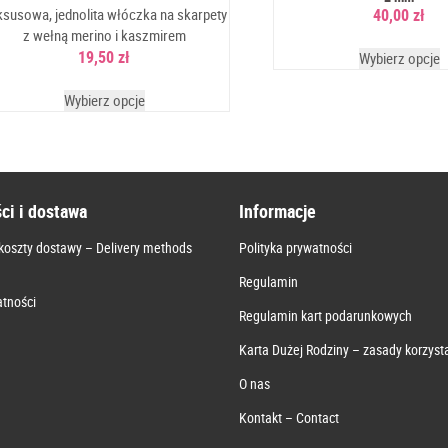
ksusowa, jednolita włóczka na skarpety
40,00
zł
z wełną merino i kaszmirem
19,50
zł
Wybierz opcje
Wybierz opcje
ci i dostawa
Informacje
koszty dostawy – Delivery methods
Polityka prywatności
Regulamin
tności
Regulamin kart podarunkowych
Karta Dużej Rodziny – zasady korzyst
O nas
Kontakt – Contact