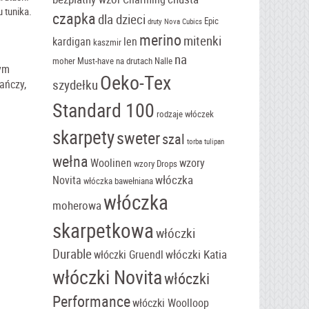
 tunika.
czapka
dla dzieci
Epic
druty Nova Cubics
merino
mitenki
kardigan
len
kaszmir
na
moher
Must-have
na drutach
Nalle
tym
Oeko-Tex
szydełku
ańczy,
Standard 100
rodzaje włóczek
skarpety
sweter
szal
torba tulipan
wełna
Woolinen
wzory
wzory Drops
włóczka
Novita
włóczka bawełniana
włóczka
moherowa
skarpetkowa
włóczki
Durable
włóczki Katia
włóczki Gruendl
włóczki Novita
włóczki
Performance
włóczki Woolloop