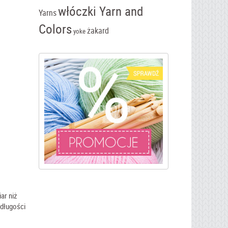
włóczki Yarn and
Yarns
Colors
żakard
yoke
ar niż
 długości