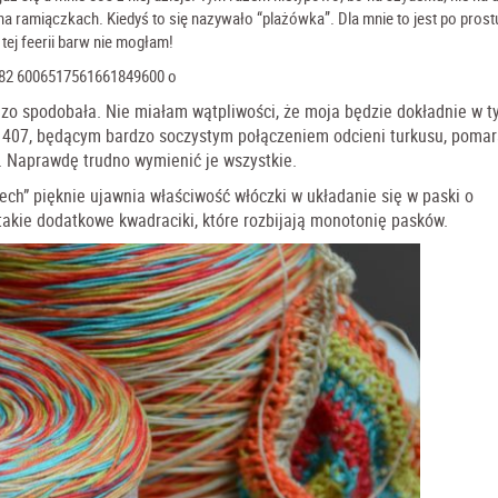
a ramiączkach. Kiedyś to się nazywało “plażówka”. Dla mnie to jest po prostu
 tej feerii barw nie mogłam!
dzo spodobała. Nie miałam wątpliwości, że moja będzie dokładnie w 
i 407, będącym bardzo soczystym połączeniem odcieni turkusu, pomar
ci. Naprawdę trudno wymienić je wszystkie.
ech” pięknie ujawnia właściwość włóczki w układanie się w paski o
takie dodatkowe kwadraciki, które rozbijają monotonię pasków.