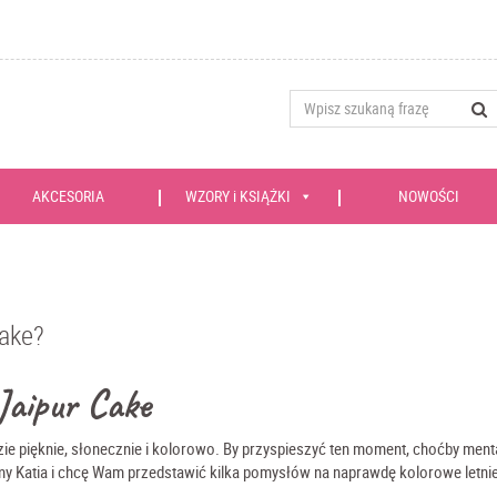
AKCESORIA
WZORY i KSIĄŻKI
NOWOŚCI
Cake?
 Jaipur Cake
zie pięknie, słonecznie i kolorowo. By przyspieszyć ten moment, choćby menta
my Katia i chcę Wam przedstawić kilka pomysłów na naprawdę kolorowe letni