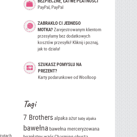
BEZPIECZNE, ŁATWE PŁATNOŚCI
PayPal, PayPal
ZABRAKŁO CI JEDNEGO
MOTKA?
Zarejestrowanym klientom
przesyłamy bez dodatkowych
kosztów przesyłki! Kliknij i poznaj,
jak to działa!
SZUKASZ POMYSŁU NA
PREZENT?
Karty podarunkowe od Woolloop
Tagi
7 Brothers
alpaka
ażur
baby alpaka
bawełna
bawełna merceryzowana
drutach.
bezpłatny wzór
chusta
Charming