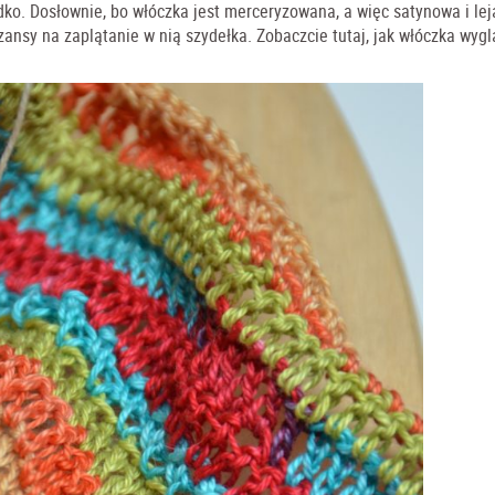
dko. Dosłownie, bo włóczka jest merceryzowana, a więc satynowa i lej
ansy na zaplątanie w nią szydełka. Zobaczcie tutaj, jak włóczka wygl