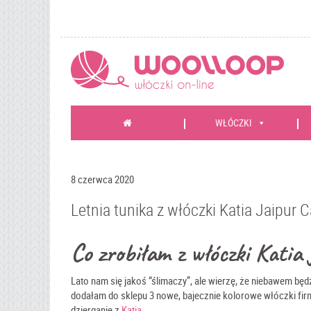
WŁÓCZKI
8 czerwca 2020
Letnia tunika z włóczki Katia Jaipur 
Co zrobiłam z włóczki Katia
Lato nam się jakoś “ślimaczy”, ale wierzę, że niebawem będ
dodałam do sklepu 3 nowe, bajecznie kolorowe włóczki fir
dzierganie z
Katią
.