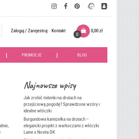
Zaloguj / Zarejestruj
Kontakt
0,00
zł
0
PROMOCJE
BLOG
Najnowsze wpisy
Jak zrobić mitenki na drutach na
przejściową pogodę? Sprawdzone wzóry i
idealne włóczki
Burgundowa kamizelka na drutach –
lnie,
elegancki projekt z warkoczami z włóczki
e
Laine x Novita DK