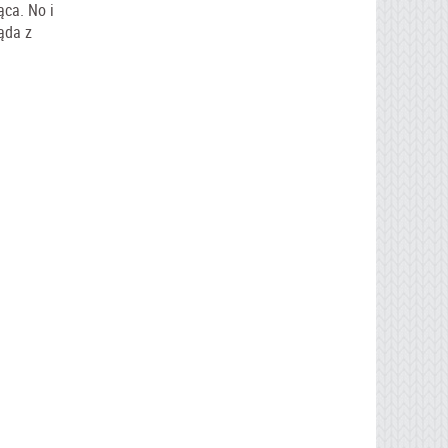
ąca. No i
ąda z