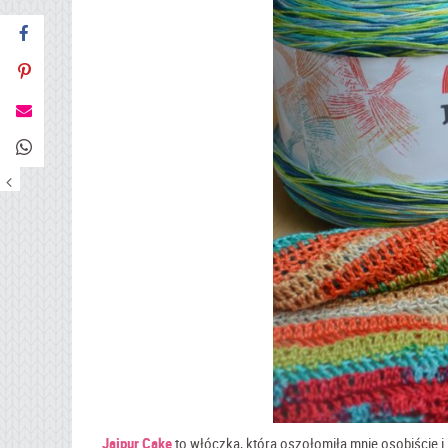
Jaipur Cake
to włóczka, która oszołomiła mnie osobiście i j