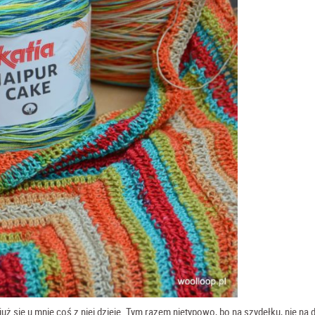
uż się u mnie coś z niej dzieje. Tym razem nietypowo, bo na szydełku, nie na 