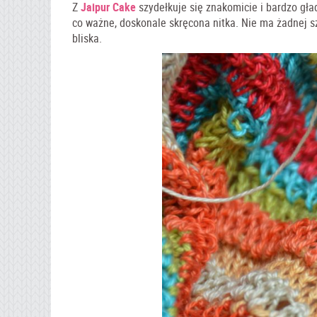
Z
Jaipur Cake
szydełkuje się znakomicie i bardzo gła
co ważne, doskonale skręcona nitka. Nie ma żadnej sz
bliska.