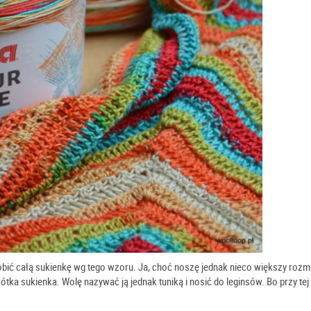
bić całą sukienkę wg tego wzoru. Ja, choć noszę jednak nieco większy rozmi
ka sukienka. Wolę nazywać ją jednak tuniką i nosić do leginsów. Bo przy tej