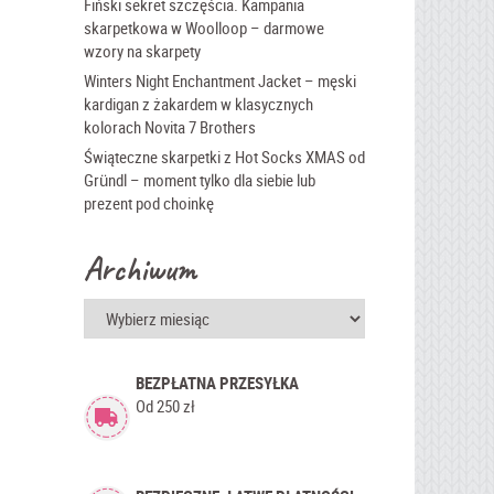
Fiński sekret szczęścia. Kampania
skarpetkowa w Woolloop – darmowe
wzory na skarpety
Winters Night Enchantment Jacket – męski
kardigan z żakardem w klasycznych
kolorach Novita 7 Brothers
Świąteczne skarpetki z Hot Socks XMAS od
Gründl – moment tylko dla siebie lub
prezent pod choinkę
Archiwum
Archiwum
BEZPŁATNA PRZESYŁKA
Od 250 zł