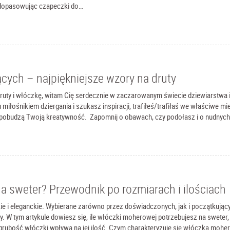
k i dopasowując czapeczki do…
ących – najpiękniejsze wzory na druty
druty i włóczkę, witam Cię serdecznie w zaczarowanym świecie dziewiarstwa 
miłośnikiem dziergania i szukasz inspiracji, trafiłeś/trafiłaś we właściwe mi
e pobudzą Twoją kreatywność. Zapomnij o obawach, czy podołasz i o nudnyc
a sweter? Przewodnik po rozmiarach i ilościach
ie i eleganckie. Wybierane zarówno przez doświadczonych, jak i początkując
. W tym artykule dowiesz się, ile włóczki moherowej potrzebujesz na sweter,
 grubość włóczki wpływa na jej ilość. Czym charakteryzuje się włóczka moh