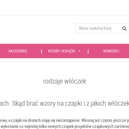
AKCESORIA
WZORY i KSIĄŻKI
NOWOŚCI
rodzaje włóczek
ch. Skąd brać wzory na czapki i z jakich włóczek
łowy, a czapki na drutach stają się niezastąpione. Wiosną też często jeszcze p
a wykonanie co najmniej kilku nowych czapek projektów czapkowych zarówno