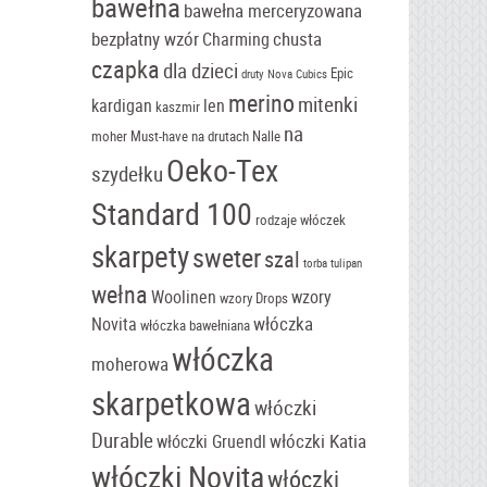
bawełna
bawełna merceryzowana
bezpłatny wzór
chusta
Charming
czapka
dla dzieci
Epic
druty Nova Cubics
merino
mitenki
kardigan
len
kaszmir
na
moher
Must-have
na drutach
Nalle
Oeko-Tex
szydełku
Standard 100
rodzaje włóczek
skarpety
sweter
szal
torba tulipan
wełna
Woolinen
wzory
wzory Drops
włóczka
Novita
włóczka bawełniana
włóczka
moherowa
skarpetkowa
włóczki
Durable
włóczki Katia
włóczki Gruendl
włóczki Novita
włóczki