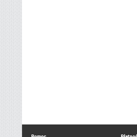
Pomoc
Płatnoś