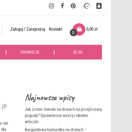
Zaloguj / Zarejestruj
Kontakt
0,00
zł
0
PROMOCJE
BLOG
Najnowsze wpisy
 je
Jak zrobić mitenki na drutach na przejściową
pogodę? Sprawdzone wzóry i idealne
włóczki
o nie
 dla
Burgundowa kamizelka na drutach –