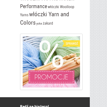
Performance
włóczki Woolloop
włóczki Yarn and
Yarns
Colors
żakard
yoke
Bądź na bieżąco!