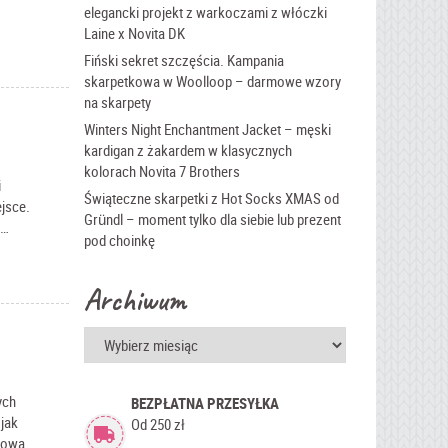
elegancki projekt z warkoczami z włóczki
Laine x Novita DK
Fiński sekret szczęścia. Kampania
skarpetkowa w Woolloop – darmowe wzory
na skarpety
Winters Night Enchantment Jacket – męski
kardigan z żakardem w klasycznych
kolorach Novita 7 Brothers
i
Świąteczne skarpetki z Hot Socks XMAS od
ejsce.
Gründl – moment tylko dla siebie lub prezent
h…
pod choinkę
Archiwum
Archiwum
ych
BEZPŁATNA PRZESYŁKA
 jak
Od 250 zł
erowa…