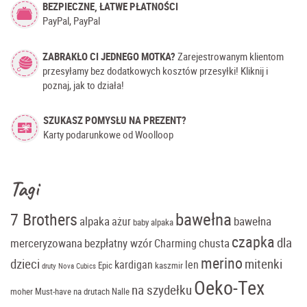
BEZPIECZNE, ŁATWE PŁATNOŚCI
PayPal, PayPal
ZABRAKŁO CI JEDNEGO MOTKA?
Zarejestrowanym klientom
przesyłamy bez dodatkowych kosztów przesyłki! Kliknij i
poznaj, jak to działa!
SZUKASZ POMYSŁU NA PREZENT?
Karty podarunkowe od Woolloop
Tagi
bawełna
7 Brothers
alpaka
bawełna
ażur
baby alpaka
czapka
dla
merceryzowana
bezpłatny wzór
chusta
Charming
merino
dzieci
mitenki
kardigan
len
Epic
kaszmir
druty Nova Cubics
Oeko-Tex
na szydełku
moher
Must-have
na drutach
Nalle