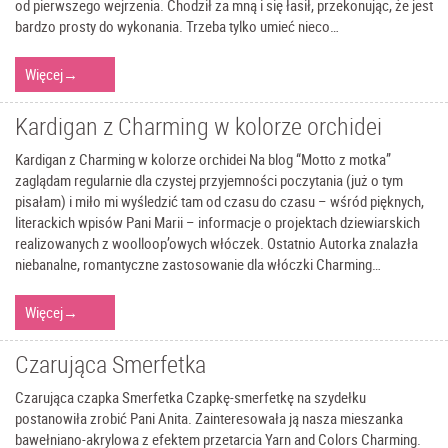
od pierwszego wejrzenia. Chodził za mną i się łasił, przekonując, że jest
bardzo prosty do wykonania. Trzeba tylko umieć nieco…
Więcej
→
Kardigan z Charming w kolorze orchidei
Kardigan z Charming w kolorze orchidei Na blog “Motto z motka”
zaglądam regularnie dla czystej przyjemności poczytania (już o tym
pisałam) i miło mi wyśledzić tam od czasu do czasu – wśród pięknych,
literackich wpisów Pani Marii – informacje o projektach dziewiarskich
realizowanych z woolloop’owych włóczek. Ostatnio Autorka znalazła
niebanalne, romantyczne zastosowanie dla włóczki Charming…
Więcej
→
Czarująca Smerfetka
Czarująca czapka Smerfetka Czapkę-smerfetkę na szydełku
postanowiła zrobić Pani Anita. Zainteresowała ją nasza mieszanka
bawełniano-akrylowa z efektem przetarcia Yarn and Colors Charming.