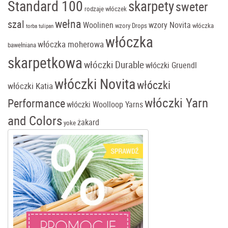
Standard 100
skarpety
sweter
rodzaje włóczek
wełna
szal
Woolinen
wzory Novita
wzory Drops
włóczka
torba tulipan
włóczka
włóczka moherowa
bawełniana
skarpetkowa
włóczki Durable
włóczki Gruendl
włóczki Novita
włóczki
włóczki Katia
włóczki Yarn
Performance
włóczki Woolloop Yarns
and Colors
żakard
yoke