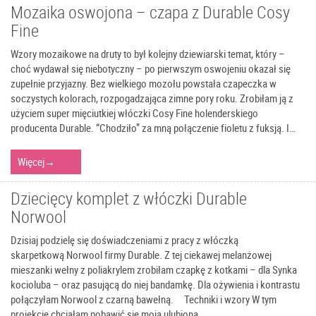
Mozaika oswojona – czapa z Durable Cosy
Fine
Wzory mozaikowe na druty to był kolejny dziewiarski temat, który –
choć wydawał się niebotyczny – po pierwszym oswojeniu okazał się
zupełnie przyjazny. Bez wielkiego mozołu powstała czapeczka w
soczystych kolorach, rozpogadzająca zimne pory roku. Zrobiłam ją z
użyciem super mięciutkiej włóczki Cosy Fine holenderskiego
producenta Durable. “Chodziło” za mną połączenie fioletu z fuksją. I…
Więcej
→
Dziecięcy komplet z włóczki Durable
Norwool
Dzisiaj podzielę się doświadczeniami z pracy z włóczką
skarpetkową Norwool firmy Durable. Z tej ciekawej melanżowej
mieszanki wełny z poliakrylem zrobiłam czapkę z kotkami – dla Synka
kocioluba – oraz pasującą do niej bandamkę. Dla ożywienia i kontrastu
połączyłam Norwool z czarną bawełną. Techniki i wzory W tym
projekcie chciałam pobawić się moją ulubioną…