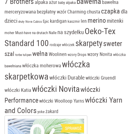
bawełna
7 Brothers
alpaka
bawełna
ażur
baby alpaka
czapka
dla
merceryzowana
bezpłatny wzór
chusta
Charming
merino
dzieci
mitenki
kardigan
len
Epic
kaszmir
druty Nova Cubics
Oeko-Tex
na szydełku
moher
Must-have
na drutach
Nalle
Standard 100
skarpety
sweter
rodzaje włóczek
wełna
szal
Woolinen
wzory Novita
wzory Drops
włóczka
torba tulipan
włóczka
włóczka moherowa
bawełniana
skarpetkowa
włóczki Durable
włóczki Gruendl
włóczki Novita
włóczki
włóczki Katia
włóczki Yarn
Performance
włóczki Woolloop Yarns
and Colors
żakard
yoke