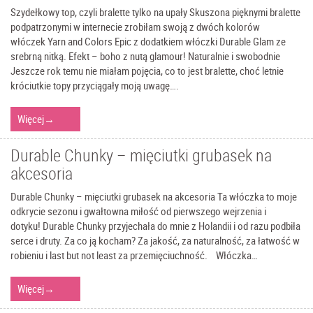
Szydełkowy top, czyli bralette tylko na upały Skuszona pięknymi bralette
podpatrzonymi w internecie zrobiłam swoją z dwóch kolorów
włóczek Yarn and Colors Epic z dodatkiem włóczki Durable Glam ze
srebrną nitką. Efekt – boho z nutą glamour! Naturalnie i swobodnie
Jeszcze rok temu nie miałam pojęcia, co to jest bralette, choć letnie
króciutkie topy przyciągały moją uwagę….
Więcej
→
Durable Chunky – mięciutki grubasek na
akcesoria
Durable Chunky – mięciutki grubasek na akcesoria Ta włóczka to moje
odkrycie sezonu i gwałtowna miłość od pierwszego wejrzenia i
dotyku! Durable Chunky przyjechała do mnie z Holandii i od razu podbiła
serce i druty. Za co ją kocham? Za jakość, za naturalność, za łatwość w
robieniu i last but not least za przemięciuchność. Włóczka…
Więcej
→