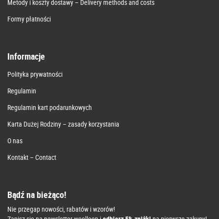
Metody i koszty dostawy – Delivery methods and costs
Formy płatności
Informacje
Polityka prywatności
Regulamin
Regulamin kart podarunkowych
Karta Dużej Rodziny – zasady korzystania
O nas
Kontakt – Contact
Bądź na bieżąco!
Nie przegap nowości, rabatów i wzorów!
Zapisz się na newsletter woolloop i
odbierz 5% zniżki
na pierwsze zakupy!