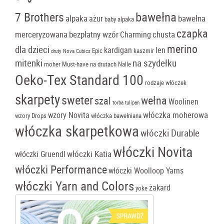
bawełna
7 Brothers
alpaka
bawełna
ażur
baby alpaka
czapka
merceryzowana
bezpłatny wzór
chusta
Charming
merino
dla dzieci
kardigan
len
Epic
kaszmir
druty Nova Cubics
mitenki
na szydełku
moher
Must-have
na drutach
Nalle
Oeko-Tex Standard 100
rodzaje włóczek
skarpety
sweter
wełna
szal
Woolinen
torba tulipan
włóczka moherowa
wzory Novita
wzory Drops
włóczka bawełniana
włóczka skarpetkowa
włóczki Durable
włóczki Novita
włóczki Katia
włóczki Gruendl
włóczki Performance
włóczki Woolloop Yarns
włóczki Yarn and Colors
żakard
yoke