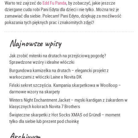
Warto też zajrzeć do
Edd Fu Panda
, by zobaczyć, jakie jeszcze
dziergane cuda robi Pani Edyta dla dzieci i nie tylko. Można też je
zamawiać dla siebie. Polecam! Pani Edyto, dziękuję za możliwość
pokazania tych pięknych prac i znakomitych zdjęć!
Najnowsze wpisy
Jak zrobić mitenki na drutach na przejściową pogodę?
Sprawdzone wzóry i idealne włóczki
Burgundowa kamizelka na drutach – elegancki projekt z
warkoczami z włóczki Laine x Novita DK
Fiński sekret szczęścia. Kampania skarpetkowa w Woolloop –
darmowe wzory na skarpety
Winters Night Enchantment Jacket – męski kardigan z żakardem w
klasycznych kolorach Novita 7 Brothers
Świąteczne skarpetki z Hot Socks XMAS od Gründl – moment
tylko dla siebie lub prezent pod choinkę
Archiwum