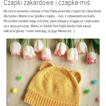
Czapki żakardowe i czapka-miś
Na sezon jesienno-zimowy u Pani Edyty powstały czapeczki żakardowe
dla Synka i Mamy oraz gładka czapka – miś, z zabawnymi uszkami.
Wszystkie modele mają szerokie, nieuciskające ściągacze i wykonane
są z dużą precyzją. Wiem, że Synek Pani Edyty bardzo lubi swoje
nakrycia głowy. I mam nadzieję, że jego Mama też:-)