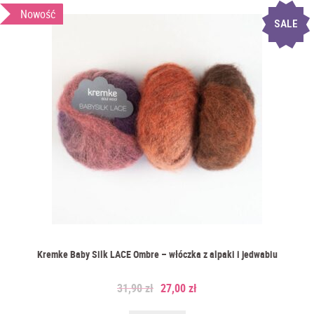
Nowość
SALE
Kremke Baby Silk LACE Ombre – włóczka z alpaki i jedwabiu
31,90
zł
27,00
zł