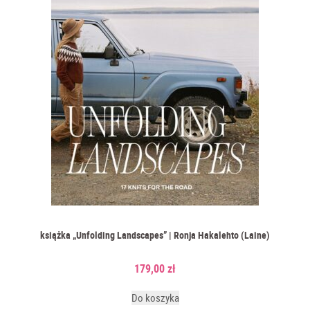
książka „Unfolding Landscapes” | Ronja Hakalehto (Laine)
179,00
zł
Do koszyka