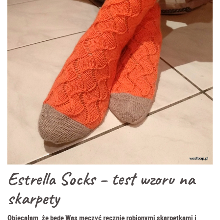
Estrella Socks – test wzoru na
skarpety
Obiecałam, że będę Was męczyć ręcznie robionymi skarpetkami i