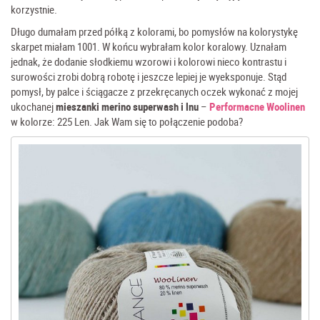
korzystnie.
Długo dumałam przed półką z kolorami, bo pomysłów na kolorystykę
skarpet miałam 1001. W końcu wybrałam kolor koralowy. Uznałam
jednak, że dodanie słodkiemu wzorowi i kolorowi nieco kontrastu i
surowości zrobi dobrą robotę i jeszcze lepiej je wyeksponuje. Stąd
pomysł, by palce i ściągacze z przekręcanych oczek wykonać z mojej
ukochanej
mieszanki merino superwash i lnu
–
Performacne Woolinen
w kolorze: 225 Len. Jak Wam się to połączenie podoba?