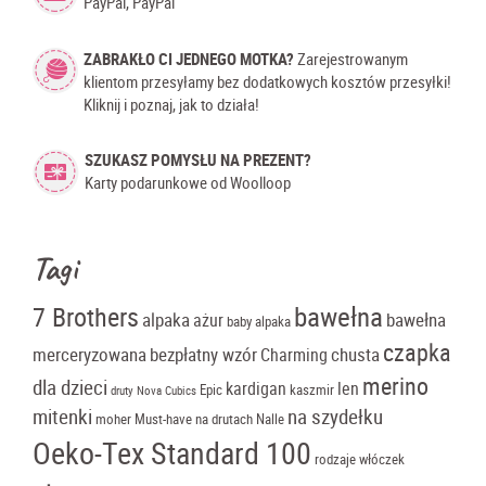
PayPal, PayPal
ZABRAKŁO CI JEDNEGO MOTKA?
Zarejestrowanym
klientom przesyłamy bez dodatkowych kosztów przesyłki!
Kliknij i poznaj, jak to działa!
SZUKASZ POMYSŁU NA PREZENT?
Karty podarunkowe od Woolloop
Tagi
bawełna
7 Brothers
alpaka
bawełna
ażur
baby alpaka
czapka
merceryzowana
bezpłatny wzór
chusta
Charming
merino
dla dzieci
kardigan
len
Epic
kaszmir
druty Nova Cubics
mitenki
na szydełku
moher
Must-have
na drutach
Nalle
Oeko-Tex Standard 100
rodzaje włóczek