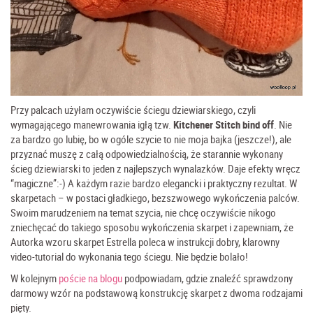
Przy palcach użyłam oczywiście ściegu dziewiarskiego, czyli
wymagającego manewrowania igłą tzw.
Kitchener Stitch bind off
. Nie
za bardzo go lubię, bo w ogóle szycie to nie moja bajka (jeszcze!), ale
przyznać muszę z całą odpowiedzialnością, że starannie wykonany
ścieg dziewiarski to jeden z najlepszych wynalazków. Daje efekty wręcz
“magiczne”:-) A każdym razie bardzo elegancki i praktyczny rezultat. W
skarpetach – w postaci gładkiego, bezszwowego wykończenia palców.
Swoim marudzeniem na temat szycia, nie chcę oczywiście nikogo
zniechęcać do takiego sposobu wykończenia skarpet i zapewniam, że
Autorka wzoru skarpet Estrella poleca w instrukcji dobry, klarowny
video-tutorial do wykonania tego ściegu. Nie będzie bolało!
W kolejnym
poście na blogu
podpowiadam, gdzie znaleźć sprawdzony
darmowy wzór na podstawową konstrukcję skarpet z dwoma rodzajami
pięty.