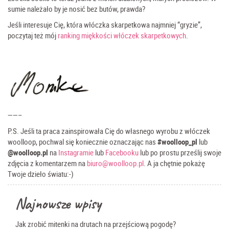
sumie należało by je nosić bez butów, prawda?
Jeśli interesuje Cię, która włóczka skarpetkowa najmniej “gryzie”,
poczytaj też mój
ranking miękkości włóczek skarpetkowych
.
——–
P.S. Jeśli ta praca zainspirowała Cię do własnego wyrobu z włóczek
woolloop, pochwal się koniecznie oznaczając nas
#woolloop_pl
lub
@woolloop.pl
na
Instagramie
lub
Facebooku
lub po prostu prześlij swoje
zdjęcia z komentarzem na
biuro@woolloop.pl
. A ja chętnie pokażę
Twoje dzieło światu:-)
Najnowsze wpisy
Jak zrobić mitenki na drutach na przejściową pogodę?