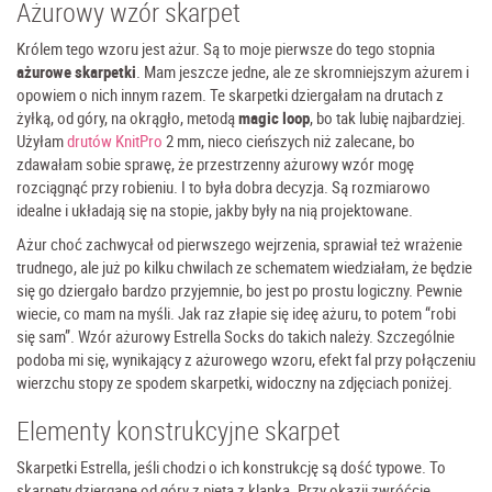
Ażurowy wzór skarpet
Królem tego wzoru jest ażur. Są to moje pierwsze do tego stopnia
ażurowe skarpetki
. Mam jeszcze jedne, ale ze skromniejszym ażurem i
opowiem o nich innym razem. Te skarpetki dziergałam na drutach z
żyłką, od góry, na okrągło, metodą
magic loop
, bo tak lubię najbardziej.
Użyłam
drutów KnitPro
2 mm, nieco cieńszych niż zalecane, bo
zdawałam sobie sprawę, że przestrzenny ażurowy wzór mogę
rozciągnąć przy robieniu. I to była dobra decyzja. Są rozmiarowo
idealne i układają się na stopie, jakby były na nią projektowane.
Ażur choć zachwycał od pierwszego wejrzenia, sprawiał też wrażenie
trudnego, ale już po kilku chwilach ze schematem wiedziałam, że będzie
się go dziergało bardzo przyjemnie, bo jest po prostu logiczny. Pewnie
wiecie, co mam na myśli. Jak raz złapie się ideę ażuru, to potem “robi
się sam”. Wzór ażurowy Estrella Socks do takich należy. Szczególnie
podoba mi się, wynikający z ażurowego wzoru, efekt fal przy połączeniu
wierzchu stopy ze spodem skarpetki, widoczny na zdjęciach poniżej.
Elementy konstrukcyjne skarpet
Skarpetki Estrella, jeśli chodzi o ich konstrukcję są dość typowe. To
skarpety dziergane od góry z piętą z klapką. Przy okazji zwróćcie