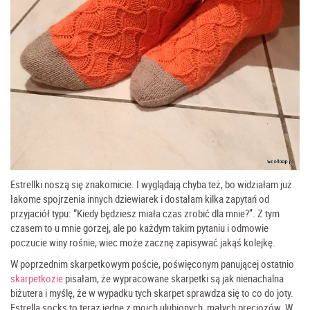
Estrellki noszą się znakomicie. I wyglądają chyba też, bo widziałam już
łakome spojrzenia innych dziewiarek i dostałam kilka zapytań od
przyjaciół typu: “Kiedy będziesz miała czas zrobić dla mnie?”. Z tym
czasem to u mnie gorzej, ale po każdym takim pytaniu i odmowie
poczucie winy rośnie, wiec może zacznę zapisywać jakąś kolejkę.
W poprzednim skarpetkowym poście, poświęconym panującej ostatnio
skarpetkozie
pisałam, że wypracowane skarpetki są jak nienachalna
biżutera i myślę, że w wypadku tych skarpet sprawdza się to co do joty.
Estrella socks to teraz jedne z moich ulubionych, małych preciozów. W