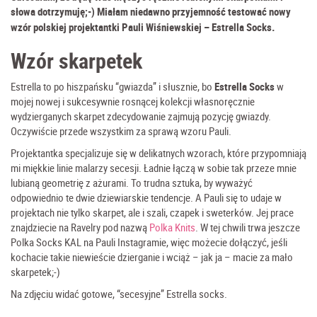
słowa dotrzymuję;-) Miałam niedawno przyjemność testować nowy
.
wzór polskiej projektantki Pauli Wiśniewskiej – Estrella Socks
Wzór skarpetek
Estrella to po hiszpańsku “gwiazda” i słusznie, bo
Estrella Socks
w
mojej nowej i sukcesywnie rosnącej kolekcji własnoręcznie
wydzierganych skarpet zdecydowanie zajmują pozycję gwiazdy.
Oczywiście przede wszystkim za sprawą wzoru Pauli.
Projektantka specjalizuje się w delikatnych wzorach, które przypomniają
mi miękkie linie malarzy secesji. Ładnie łączą w sobie tak przeze mnie
lubianą geometrię z ażurami. To trudna sztuka, by wyważyć
odpowiednio te dwie dziewiarskie tendencje. A Pauli się to udaje w
projektach nie tylko skarpet, ale i szali, czapek i sweterków. Jej prace
znajdziecie na Ravelry pod nazwą
Polka Knits
. W tej chwili trwa jeszcze
Polka Socks KAL na Pauli Instagramie, więc możecie dołączyć, jeśli
kochacie takie niewieście dzierganie i wciąż – jak ja – macie za mało
skarpetek;-)
Na zdjęciu widać gotowe, “secesyjne” Estrella socks.