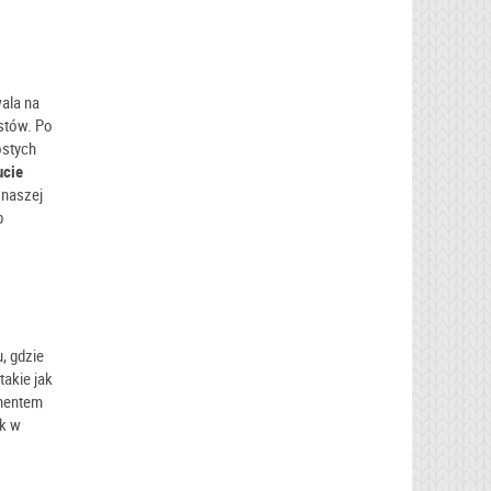
wala na
stów. Po
ostych
ucie
 naszej
b
, gdzie
takie jak
ementem
sk w