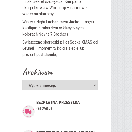
Fiński sekret szczęścia. Kampania
skarpetkowa w Woolloop – darmowe
wzory na skarpety
Winters Night Enchantment Jacket – męski
kardigan z żakardem w klasycznych
kolorach Novita 7 Brothers
Świąteczne skarpetki z Hot Socks XMAS od
Gründl – moment tylko dla siebie lub
prezent pod choinkę
Archiwum
Archiwum
BEZPŁATNA PRZESYŁKA
Od 250 zł