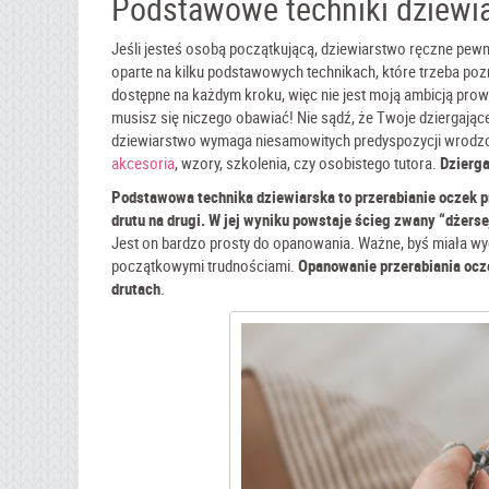
Podstawowe techniki dziewia
Jeśli jesteś osobą początkującą, dziewiarstwo ręczne pewni
oparte na kilku podstawowych technikach, które trzeba pozn
dostępne na każdym kroku, więc nie jest moją ambicją prowa
musisz się niczego obawiać! Nie sądź, że Twoje dziergające
dziewiarstwo wymaga niesamowitych predyspozycji wrodzon
akcesoria
, wzory, szkolenia, czy osobistego tutora.
Dzierga
Podstawowa technika dziewiarska
to przerabianie oczek p
drutu na drugi. W jej wyniku powstaje ścieg zwany “dżers
Jest on bardzo prosty do opanowania. Ważne, byś miała wygo
początkowymi trudnościami.
Opanowanie przerabiania ocze
drutach
.