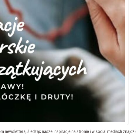
 newslettera, śledząc nasze inspiracje na stronie i w social mediach znajdz