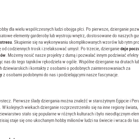
hobby dla wielu współczesnych ludzi obojga płci. Po pierwsze, dzierganie poz
katowe elementy garderoby lub wystroju wnętrz, dostosowane do naszych gu
 stresu
. Skupienie się na wykonywaniu skomplikowanych wzorów lub rytm pr
od codziennych trosk i zrelaksować umysł. Po trzecie, dzierganie
daje pocz
tów
. Możemy nosić nasze projekty z dumą i pozwalać innym podziwiać efekty
jąc nas do tego tajników rękodzieła w ogóle. Wspólne dzierganie na drutach lu
 dziewiarskich i kontakty z osobami o podobnych zainteresowaniach za
ty
z osobami podobnymi do nas i podzielającymi nasze fascynacje.
t wstecz. Pierwsze ślady dziergania można znaleźć w starożytnym Egipcie i Peru
 W kolejnych wiekach dzierganie rozprzestrzeniło się na inne regiony świata, 
ziewiarstwo stało się popularne w różnych kulturach i było nieodłącznym el
dzisiaj staje się ono ukochanym hobby milionów ludzi na świecie i wraca do ła