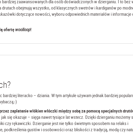
o bardziej zaawansowanych dla osób doświadczonych w dzierganiu. I to bez 
 drutach obejmują wszystko, od klasycznych swetrów i kardiganów po modne
 wskazówki dotyczące nowości, wyboru odpowiednich materiałów i informacje
łą ofertę
woolloop
!
ach?
ąc bardziej literacko – dziania. W tym artykule używam jednak bardziej popula
wybaczą;-)
przez zaplatanie włókien włóczki między sobą za pomocą specjalnych drutów
– jak się okazuje – sięga nawet tysiące lat wstecz. Dzięki dzierganiu możemy
aliki czy rękawiczki. Dzierganie jest nie tylko świetnym sposobem na relaks i
e, podkreślenia gustów i osobowości oraz bliskości z tradycją, modą czy nat