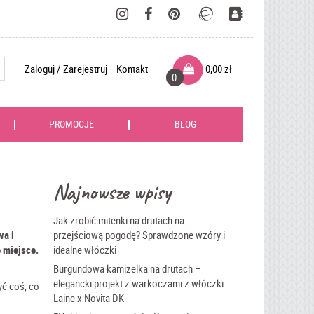
Zaloguj / Zarejestruj
Kontakt
0,00
zł
0
PROMOCJE
BLOG
Najnowsze wpisy
Jak zrobić mitenki na drutach na
wa i
przejściową pogodę? Sprawdzone wzóry i
e miejsce.
idealne włóczki
Burgundowa kamizelka na drutach –
elegancki projekt z warkoczami z włóczki
yć coś, co
Laine x Novita DK