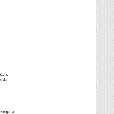
ażury,
językiem
ziergania.