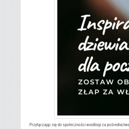
Przyłączając się do społeczności
woolloop
za pośrednictwem