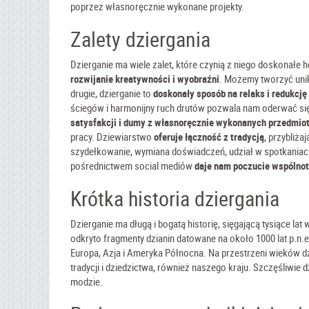
poprzez własnoręcznie wykonane projekty.
Zalety dziergania
Dzierganie ma wiele zalet, które czynią z niego doskonałe 
rozwijanie kreatywności i wyobraźni
. Możemy tworzyć uni
drugie, dzierganie to
doskonały sposób na relaks i redukcję
ściegów i harmonijny ruch drutów pozwala nam oderwać się 
satysfakcji i dumy z własnoręcznie wykonanych przedmio
pracy. Dziewiarstwo
oferuje łączność z tradycją
, przybliża
szydełkowanie, wymiana doświadczeń, udział w spotkaniach
pośrednictwem social mediów
daje nam poczucie wspólno
Krótka historia dziergania
Dzierganie ma długą i bogatą historię, sięgającą tysiące la
odkryto fragmenty dzianin datowane na około 1000 lat p.n.e.
Europa, Azja i Ameryka Północna. Na przestrzeni wieków d
tradycji i dziedzictwa, również naszego kraju. Szczęśliwie 
modzie.