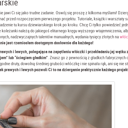
rskie
e jawi Ci się jako trudne zadanie. Oswój się proszę z kilkoma myślami! Dzierg
ać przed rozpoczęciem pierwszego projektu. Tutoriale, książki i warsztaty s
dzenie tu kursu dziewiarskiego krok po kroku. Chcę Ci tylko powiedzieć jedn
 koleżanki należą do jakiegoś elitarnego kręgu wyższego wtajemniczenia, alb
ych, nadzwyczajnych talentów manualnych, wydania tysięcy złotych na
włóc
nie jest rzemiosłem dostępnym dosłownie dla każdego!
rawych i lewych, polegająca na zapętleniu włóczki i przekładaniu jej wątku 
ejem” lub “ściegiem gładkim”
. Znasz go z pewnością z gładkich fabrycznych d
dne druty, dowolną średniej grubości włóczkę i nie spinała rąk, ani się nie 
k prawych i lewych pozwoli Ci to na dzierganie praktycznie każdego projek