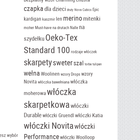
czapka
dla dzieci
Epic
druty Nova Cubics
merino
mitenki
kardigan
len
kaszmir
na
moher
Must-have
na drutach
Nalle
Oeko-Tex
szydełku
Standard 100
rodzaje włóczek
skarpety
sweter
szal
torba tulipan
wełna
Woolinen
wzory
wzory Drops
włóczka
Novita
włóczka bawełniana
włóczka
moherowa
skarpetkowa
włóczki
Durable
włóczki Katia
włóczki Gruendl
włóczki Novita
włóczki
Performance
iesz wybór
włóczki Woolloop