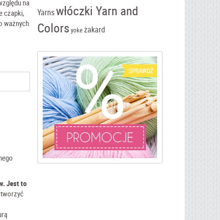
względu na
włóczki Yarn and
Yarns
 czapki,
 o ważnych
Colors
żakard
yoke
rnego
. Jest to
 stworzyć
urą