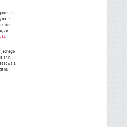
anie jest
ą teraz
o: nie
o, że
zki
,
z jednego
zianin.
stresowała
tu na