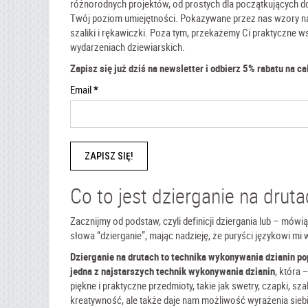
różnorodnych projektów, od prostych dla początkujących d
Twój poziom umiejętności. Pokazywane przez nas wzory na
szaliki i rękawiczki. Poza tym, przekażemy Ci praktyczne
wydarzeniach dziewiarskich.
Zapisz się już dziś na newsletter i odbierz 5% rabatu na ca
Email
*
Co to jest dzierganie na drut
Zacznijmy od podstaw, czyli definicji dziergania lub – mówi
słowa “dzierganie”, mając nadzieję, że puryści językowi mi 
Dzierganie na drutach to technika wykonywania dzianin po
jedna z najstarszych technik wykonywania dzianin
, która 
piękne i praktyczne przedmioty, takie jak swetry, czapki, sz
kreatywność, ale także daje nam możliwość wyrażenia siebi