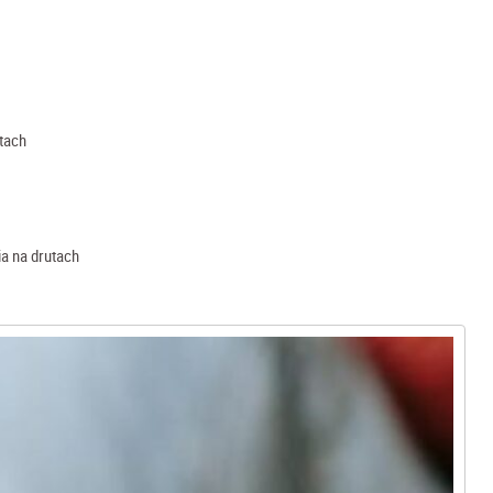
tach
ia na drutach