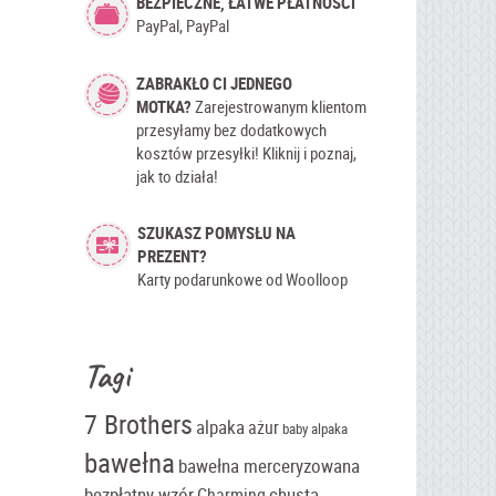
BEZPIECZNE, ŁATWE PŁATNOŚCI
PayPal, PayPal
ZABRAKŁO CI JEDNEGO
MOTKA?
Zarejestrowanym klientom
przesyłamy bez dodatkowych
kosztów przesyłki! Kliknij i poznaj,
jak to działa!
SZUKASZ POMYSŁU NA
PREZENT?
Karty podarunkowe od Woolloop
Tagi
7 Brothers
alpaka
ażur
baby alpaka
bawełna
bawełna merceryzowana
bezpłatny wzór
chusta
Charming