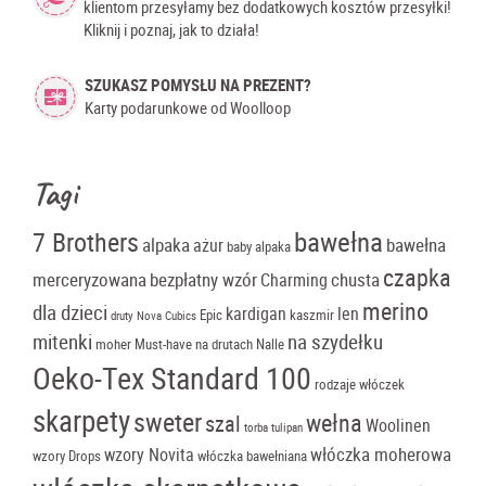
klientom przesyłamy bez dodatkowych kosztów przesyłki!
Kliknij i poznaj, jak to działa!
SZUKASZ POMYSŁU NA PREZENT?
Karty podarunkowe od Woolloop
Tagi
bawełna
7 Brothers
alpaka
bawełna
ażur
baby alpaka
czapka
merceryzowana
bezpłatny wzór
chusta
Charming
merino
dla dzieci
kardigan
len
Epic
kaszmir
druty Nova Cubics
mitenki
na szydełku
moher
Must-have
na drutach
Nalle
Oeko-Tex Standard 100
rodzaje włóczek
skarpety
sweter
wełna
szal
Woolinen
torba tulipan
włóczka moherowa
wzory Novita
wzory Drops
włóczka bawełniana