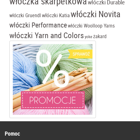
włóczka skarpetkowa
włóczki Durable
włóczki Novita
włóczki Katia
włóczki Gruendl
włóczki Performance
włóczki Woolloop Yarns
włóczki Yarn and Colors
żakard
yoke
Pomoc