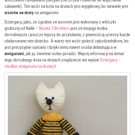
zabawek). Ten wzór na kota na drutach jest wyjątkowy, bo niewiele jest
wzorów na druty
na amigurumi.
Dziergacy, jako, że zgodnie ze wzorem jest wykonany z włóczki
grubszej od Nalle –
Novita 7 Brothers
jest od mojego kotka
dorodniejszy i jeszcze lepszy do przytulania; z pewnością ucieszy każde
obdarowane nim dziecko. A warto ten wzór polecić rękodzielnikom, bo
jest precyzyjnie opisany i dzięki temu nawet osoba debiutująca w
amigurumi
, jak ja, świetnie sobie poradzi. Więcej informacji na temat
tego dorodnego kota na drutach znajdziecie we wpisie
Dziergacy –
słodkie amigurumi na drutach