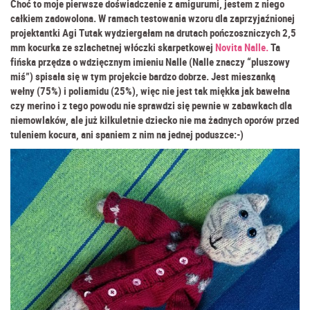
Choć to moje pierwsze doświadczenie z amigurumi, jestem z niego
całkiem zadowolona. W ramach testowania wzoru dla zaprzyjaźnionej
projektantki Agi Tutak wydziergałam na drutach pończoszniczych 2,5
mm kocurka ze szlachetnej włóczki skarpetkowej
Novita Nalle.
Ta
fińska przędza o wdzięcznym imieniu Nalle (Nalle znaczy “pluszowy
miś”) spisała się w tym projekcie bardzo dobrze. Jest mieszanką
wełny (75%) i poliamidu (25%), więc nie jest tak miękka jak bawełna
czy merino i z tego powodu nie sprawdzi się pewnie w zabawkach dla
niemowlaków, ale już kilkuletnie dziecko nie ma żadnych oporów przed
tuleniem kocura, ani spaniem z nim na jednej poduszce:-)