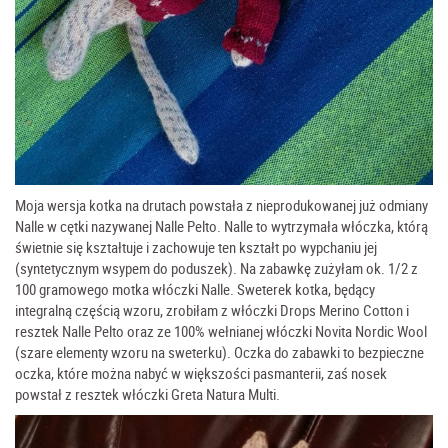
Moja wersja kotka na drutach powstała z nieprodukowanej już odmiany
Nalle w cętki nazywanej Nalle Pelto. Nalle to wytrzymała włóczka, którą
świetnie się kształtuje i zachowuje ten kształt po wypchaniu jej
(syntetycznym wsypem do poduszek). Na zabawkę zużyłam ok. 1/2 z
100 gramowego motka włóczki Nalle. Sweterek kotka, będący
integralną częścią wzoru, zrobiłam z włóczki Drops Merino Cotton i
resztek Nalle Pelto oraz ze 100% wełnianej włóczki Novita Nordic Wool
(szare elementy wzoru na sweterku). Oczka do zabawki to bezpieczne
oczka, które można nabyć w większości pasmanterii, zaś nosek
powstał z resztek włóczki Greta Natura Multi.