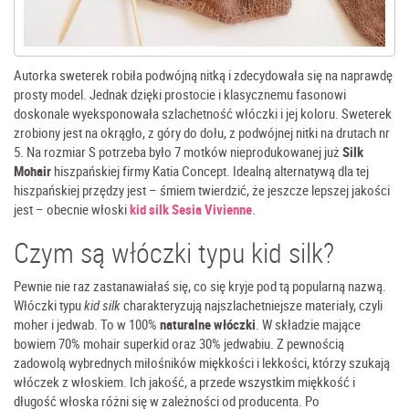
Autorka sweterek robiła podwójną nitką i zdecydowała się na naprawdę
prosty model. Jednak dzięki prostocie i klasycznemu fasonowi
doskonale wyeksponowała szlachetność włóczki i jej koloru. Sweterek
zrobiony jest na okrągło, z góry do dołu, z podwójnej nitki na drutach nr
5. Na rozmiar S potrzeba było 7 motków nieprodukowanej już
Silk
Mohair
hiszpańskiej firmy Katia Concept. Idealną alternatywą dla tej
hiszpańskiej przędzy jest – śmiem twierdzić, że jeszcze lepszej jakości
jest – obecnie włoski
kid silk Sesia Vivienne
.
Czym są włóczki typu kid silk?
Pewnie nie raz zastanawiałaś się, co się kryje pod tą popularną nazwą.
Włóczki typu
kid silk
charakteryzują najszlachetniejsze materiały, czyli
moher i jedwab. To w 100%
naturalne włóczki
. W składzie mające
bowiem 70% mohair superkid oraz 30% jedwabiu. Z pewnością
zadowolą wybrednych miłośników miękkości i lekkości, którzy szukają
włóczek z włoskiem. Ich jakość, a przede wszystkim miękkość i
długość włoska różni się w zależności od producenta. Po