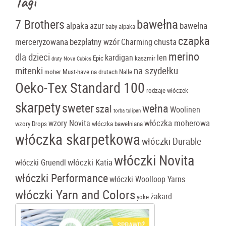
Tagi
bawełna
7 Brothers
alpaka
bawełna
ażur
baby alpaka
czapka
merceryzowana
bezpłatny wzór
chusta
Charming
merino
dla dzieci
kardigan
len
Epic
kaszmir
druty Nova Cubics
mitenki
na szydełku
moher
Must-have
na drutach
Nalle
Oeko-Tex Standard 100
rodzaje włóczek
skarpety
sweter
wełna
szal
Woolinen
torba tulipan
włóczka moherowa
wzory Novita
wzory Drops
włóczka bawełniana
włóczka skarpetkowa
włóczki Durable
włóczki Novita
włóczki Katia
włóczki Gruendl
włóczki Performance
włóczki Woolloop Yarns
włóczki Yarn and Colors
żakard
yoke