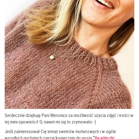
Serdecznie dziękuję Pani Weronice za możliwość użycia zdjęć i treści w
tej mini-opowieści! O, nawet mi się to zrymowało:-)
Jeśli zainteresował Cię temat swetrów moherowych i w ogóle
wszelkich puchatych zajrzyj koniecznie do posta
“
Ile włóczki