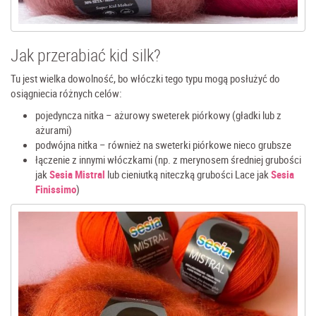
Jak przerabiać kid silk?
Tu jest wielka dowolność, bo włóczki tego typu mogą posłużyć do
osiągniecia różnych celów:
pojedyncza nitka – ażurowy sweterek piórkowy (gładki lub z
ażurami)
podwójna nitka – również na sweterki piórkowe nieco grubsze
łączenie z innymi włóczkami (np. z merynosem średniej grubości
jak
Sesia Mistral
lub cieniutką niteczką grubości Lace jak
Sesia
Finissimo
)