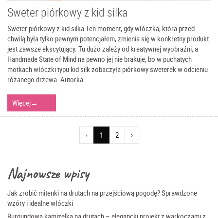
Sweter piórkowy z kid silka
Sweter piórkowy z kid silka Ten moment, gdy włóczka, która przed
chwilą była tylko pewnym potencjałem, zmienia się w konkretny produkt
jest zawsze ekscytujący. Tu dużo zależy od kreatywnej wyobraźni, a
Handmade State of Mind na pewno jej nie brakuje, bo w puchatych
motkach włóczki typu kid silk zobaczyła piórkowy sweterek w odcieniu
różanego drzewa. Autorka…
Więcej
→
(
‹
1
2
›
c
u
r
Najnowsze wpisy
r
e
Jak zrobić mitenki na drutach na przejściową pogodę? Sprawdzone
n
wzóry i idealne włóczki
t
Burgundowa kamizelka na drutach – elegancki projekt z warkoczami z
)