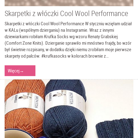
Skarpetki z włóczki Cool Wool Performance
Skarpetki z włóczki Cool Wool Performance W styczniu wzięłam udział
w KALu (wspólnym dzierganiu) na Instagramie. Wraz z innymi
dziewiarkami robiłam Krufka Socks wg wzoru Renaty Grabskiej
(Comfort Zone Knits). Dzierganie sprawiło mi mnóstwo frajdy, bo wzór
był świetnie rozpisany, w dodatku dzięki niemu zrobiłam moje pierwsze
skarpety od palców. #krufkasocks w kolorach brownie z…
Więcej
→