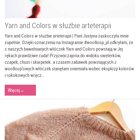
Yarn and Colors w służbie arteterapii
Yarn and Colors w służbie arteterapii | Pani Justyna zaskoczyła mnie
zupełnie. Dzięki oznaczeniu na Instagramie #woolloop_pl odkryłam, że
z naszych bawełnianych włóczek Yarn and Colors powstają w Jej
rękach prawdziwe cuda! Przyzwyczajona do widoku sweterków,
czapek, chust i skarpetek. a czasem zabawek powstających z
woolloop’owych włóczek stanęłam oniemiała wobec eksplozji kolorów
i rokokowych wręcz…
Więcej
→