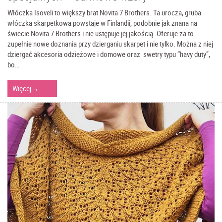
Włóczka Isoveli to większy brat Novita 7 Brothers. Ta urocza, gruba
włóczka skarpetkowa powstaje w Finlandii, podobnie jak znana na
świecie Novita 7 Brothers i nie ustępuje jej jakością. Oferuje za to
zupełnie nowe doznania przy dzierganiu skarpet i nie tylko. Można z niej
dziergać akcesoria odzieżowe i domowe oraz swetry typu “havy duty”,
bo…
Więcej
→