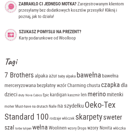
ZABRAKŁO CI JEDNEGO MOTKA?
Zarejestrowanym klientom
przesyłamy bez dodatkowych kosztów przesyłki! Kliknij i
poznaj, jak to działa!
SZUKASZ POMYSŁU NA PREZENT?
Karty podarunkowe od Woolloop
Tagi
bawełna
7 Brothers
alpaka
bawełna
ażur
baby alpaka
czapka
dla
merceryzowana
bezpłatny wzór
chusta
Charming
merino
dzieci
mitenki
kardigan
len
Epic
kaszmir
druty Nova Cubics
Oeko-Tex
na szydełku
moher
Must-have
na drutach
Nalle
Standard 100
skarpety
sweter
rodzaje włóczek
wełna
szal
Woolinen
wzory Novita
wzory Drops
włóczka
torba tulipan