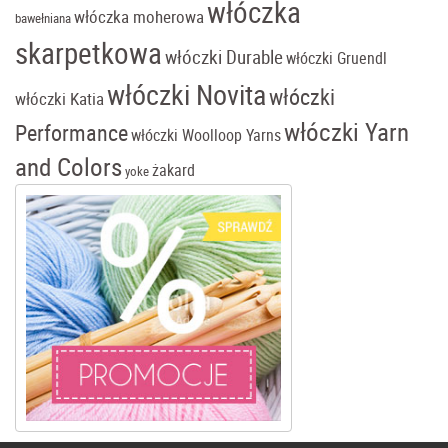
włóczka
włóczka moherowa
bawełniana
skarpetkowa
włóczki Durable
włóczki Gruendl
włóczki Novita
włóczki
włóczki Katia
włóczki Yarn
Performance
włóczki Woolloop Yarns
and Colors
żakard
yoke